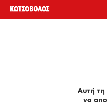
Αυτή τη 
να απο