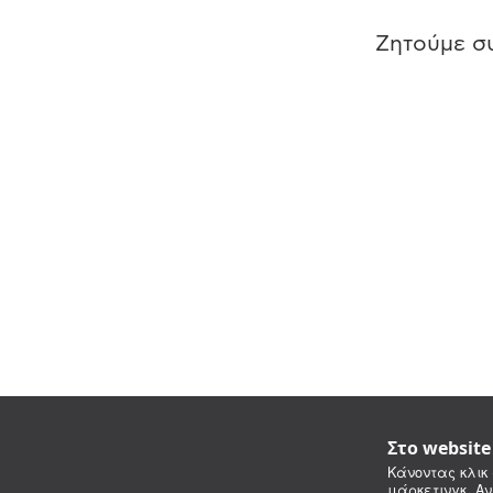
Ζητούμε συ
Στο websit
Κάνοντας κλικ 
μάρκετινγκ. Αν