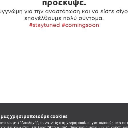
προέκυψε.
γγνώμη για την αναστάτωση και να είστε σίγο
επανέλθουμε πολύ σύντομα.
#staytuned #comingsoon
e μας χρησιμοποιούμε cookies
στο κουμπί "Αποδοχή", συναινείς στη χρήση cookies για σκοπούς στατιστ
 κάνεις κλικ στην επιλογή "Απόρριψη", συναινείς μόνο για τη χρήση τ