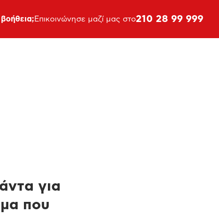
210 28 99 999
 βοήθεια;
Επικοινώνησε μαζί μας στο
πάντα για
ημα που