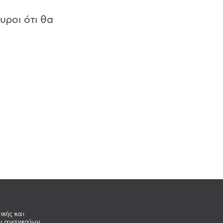
υροι ότι θα
ικής και
ων αναγκαίων