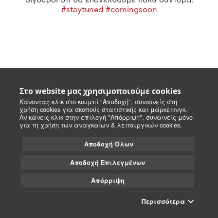
#staytuned #comingsoon
Στο website μας χρησιμοποιούμε cookies
Κάνοντας κλικ στο κουμπί "Αποδοχή", συναινείς στη
χρήση cookies για σκοπούς στατιστικής και μάρκετινγκ.
Αν κάνεις κλικ στην επιλογή "Απόρριψη", συναινείς μόνο
για τη χρήση των αναγκαίων & λειτουργικών cookies.
Αποδοχή Όλων
Αποδοχή Επιλεγμένων
Απόρριψη
Περισσότερα