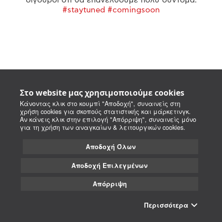
#staytuned #comingsoon
Στο website μας χρησιμοποιούμε cookies
Κάνοντας κλικ στο κουμπί "Αποδοχή", συναινείς στη
χρήση cookies για σκοπούς στατιστικής και μάρκετινγκ.
Αν κάνεις κλικ στην επιλογή "Απόρριψη", συναινείς μόνο
για τη χρήση των αναγκαίων & λειτουργικών cookies.
Αποδοχή Όλων
Αποδοχή Επιλεγμένων
Απόρριψη
Περισσότερα