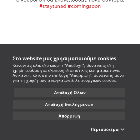
#staytuned #comingsoon
Στο website μας χρησιμοποιούμε cookies
Κάνοντας κλικ στο κουμπί "Αποδοχή", συναινείς στη
χρήση cookies για σκοπούς στατιστικής και μάρκετινγκ.
Αν κάνεις κλικ στην επιλογή "Απόρριψη", συναινείς μόνο
για τη χρήση των αναγκαίων & λειτουργικών cookies.
Αποδοχή Όλων
Αποδοχή Επιλεγμένων
Απόρριψη
Περισσότερα