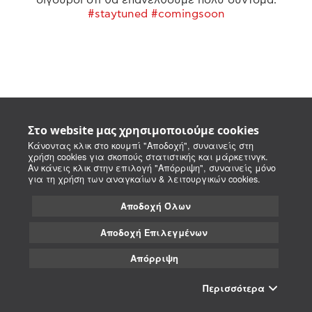
#staytuned #comingsoon
Στο website μας χρησιμοποιούμε cookies
Κάνοντας κλικ στο κουμπί "Αποδοχή", συναινείς στη
χρήση cookies για σκοπούς στατιστικής και μάρκετινγκ.
Αν κάνεις κλικ στην επιλογή "Απόρριψη", συναινείς μόνο
για τη χρήση των αναγκαίων & λειτουργικών cookies.
Αποδοχή Όλων
Αποδοχή Επιλεγμένων
Απόρριψη
Περισσότερα