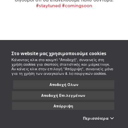
#staytuned #comingsoon
Στο website μας χρησιμοποιούμε cookies
Κάνοντας κλικ στο κουμπί "Αποδοχή", συναινείς στη
χρήση cookies για σκοπούς στατιστικής και μάρκετινγκ.
Αν κάνεις κλικ στην επιλογή "Απόρριψη", συναινείς μόνο
για τη χρήση των αναγκαίων & λειτουργικών cookies.
Αποδοχή Όλων
Αποδοχή Επιλεγμένων
Απόρριψη
Περισσότερα