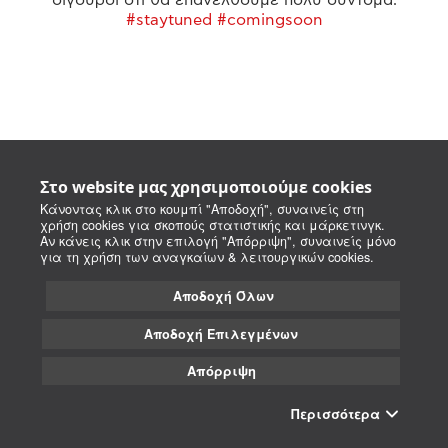
#staytuned #comingsoon
Στο website μας χρησιμοποιούμε cookies
Κάνοντας κλικ στο κουμπί "Αποδοχή", συναινείς στη
χρήση cookies για σκοπούς στατιστικής και μάρκετινγκ.
Αν κάνεις κλικ στην επιλογή "Απόρριψη", συναινείς μόνο
για τη χρήση των αναγκαίων & λειτουργικών cookies.
Αποδοχή Όλων
Αποδοχή Επιλεγμένων
Απόρριψη
Περισσότερα