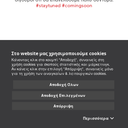
#staytuned #comingsoon
Στο website μας χρησιμοποιούμε cookies
Κάνοντας κλικ στο κουμπί "Αποδοχή", συναινείς στη
χρήση cookies για σκοπούς στατιστικής και μάρκετινγκ.
Αν κάνεις κλικ στην επιλογή "Απόρριψη", συναινείς μόνο
για τη χρήση των αναγκαίων & λειτουργικών cookies.
Αποδοχή Όλων
Αποδοχή Επιλεγμένων
Απόρριψη
Περισσότερα