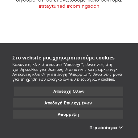
#staytuned #comingsoon
Στο website μας χρησιμοποιούμε cookies
Κάνοντας κλικ στο κουμπί "Αποδοχή", συναινείς στη
χρήση cookies για σκοπούς στατιστικής και μάρκετινγκ.
Αν κάνεις κλικ στην επιλογή "Απόρριψη", συναινείς μόνο
για τη χρήση των αναγκαίων & λειτουργικών cookies.
Αποδοχή Όλων
Αποδοχή Επιλεγμένων
Απόρριψη
Περισσότερα