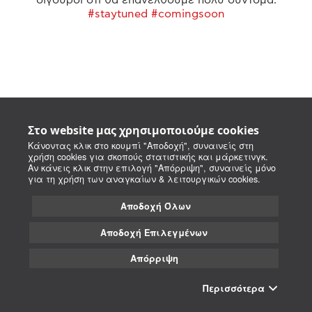
#staytuned #comingsoon
Στο website μας χρησιμοποιούμε cookies
Κάνοντας κλικ στο κουμπί "Αποδοχή", συναινείς στη
χρήση cookies για σκοπούς στατιστικής και μάρκετινγκ.
Αν κάνεις κλικ στην επιλογή "Απόρριψη", συναινείς μόνο
για τη χρήση των αναγκαίων & λειτουργικών cookies.
Αποδοχή Όλων
Αποδοχή Επιλεγμένων
Απόρριψη
Περισσότερα