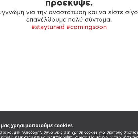
προέκυψε.
γγνώμη για την αναστάτωση και να είστε σίγο
επανέλθουμε πολύ σύντομα.
#staytuned #comingsoon
e μας χρησιμοποιούμε cookies
στο κουμπί "Αποδοχή", συναινείς στη χρήση cookies για σκοπούς στατιστ
 κάνεις κλικ στην επιλογή "Απόρριψη", συναινείς μόνο για τη χρήση τ