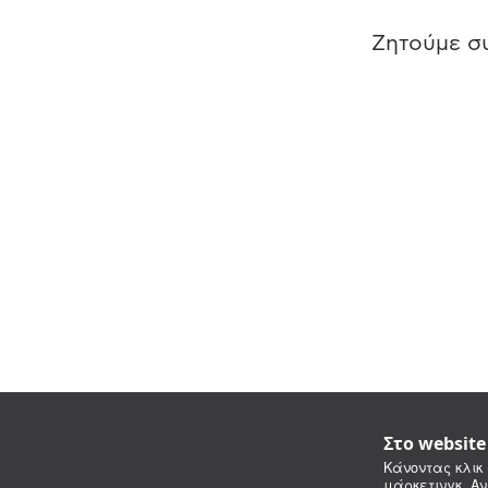
Ζητούμε συ
Στο websit
Κάνοντας κλικ 
μάρκετινγκ. Αν