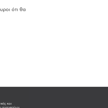
υροι ότι θα
ικής και
ων αναγκαίων