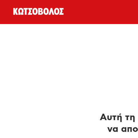
Αυτή τη 
να απο