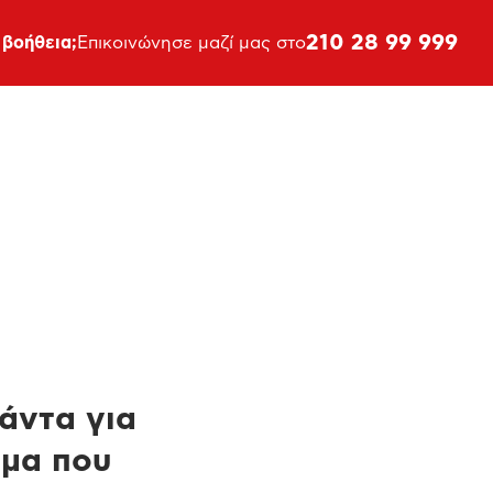
210 28 99 999
 βοήθεια;
Επικοινώνησε μαζί μας στο
πάντα για
ημα που