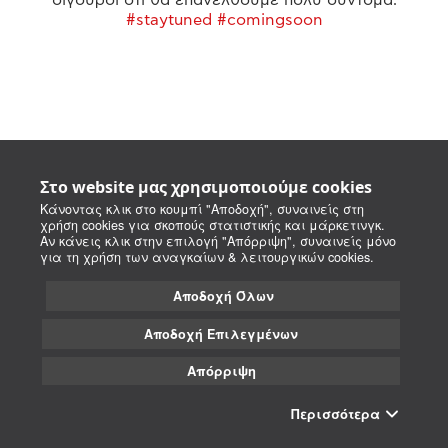
#staytuned #comingsoon
Στο website μας χρησιμοποιούμε cookies
Κάνοντας κλικ στο κουμπί "Αποδοχή", συναινείς στη
χρήση cookies για σκοπούς στατιστικής και μάρκετινγκ.
Αν κάνεις κλικ στην επιλογή "Απόρριψη", συναινείς μόνο
για τη χρήση των αναγκαίων & λειτουργικών cookies.
Αποδοχή Όλων
Αποδοχή Επιλεγμένων
Απόρριψη
Περισσότερα