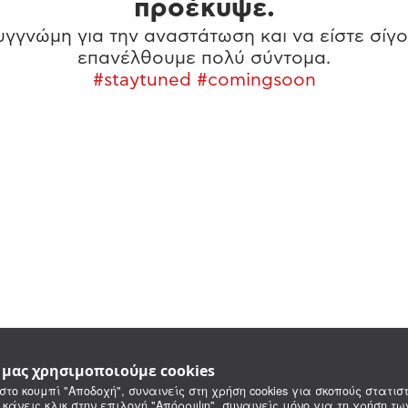
προέκυψε.
γγνώμη για την αναστάτωση και να είστε σίγο
επανέλθουμε πολύ σύντομα.
#staytuned #comingsoon
e μας χρησιμοποιούμε cookies
στο κουμπί "Αποδοχή", συναινείς στη χρήση cookies για σκοπούς στατιστ
 κάνεις κλικ στην επιλογή "Απόρριψη", συναινείς μόνο για τη χρήση τ