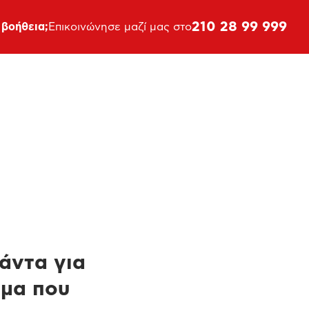
210 28 99 999
 βοήθεια;
Επικοινώνησε μαζί μας στο
πάντα για
ημα που