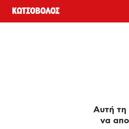
Αυτή τη 
να απο