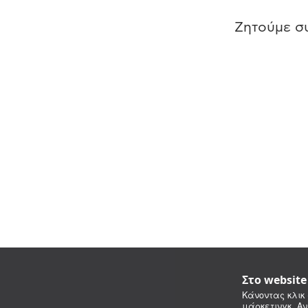
Ζητούμε συ
Στο websit
Κάνοντας κλικ 
μάρκετινγκ. Αν