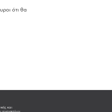
υροι ότι θα
ικής και
ων αναγκαίων