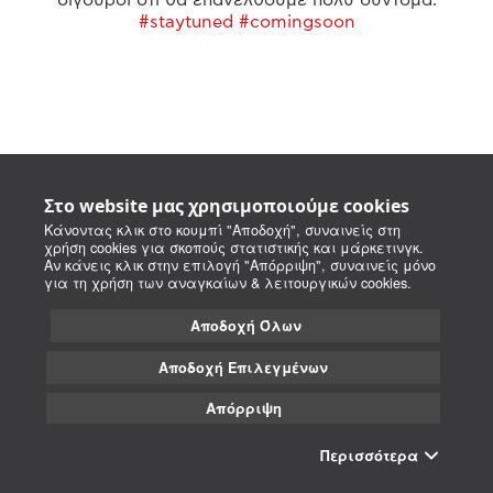
#staytuned #comingsoon
Στο website μας χρησιμοποιούμε cookies
Κάνοντας κλικ στο κουμπί "Αποδοχή", συναινείς στη
χρήση cookies για σκοπούς στατιστικής και μάρκετινγκ.
Αν κάνεις κλικ στην επιλογή "Απόρριψη", συναινείς μόνο
για τη χρήση των αναγκαίων & λειτουργικών cookies.
Αποδοχή Όλων
Αποδοχή Επιλεγμένων
Απόρριψη
Περισσότερα