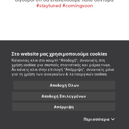
#staytuned #comingsoon
Στο website μας χρησιμοποιούμε cookies
Κάνοντας κλικ στο κουμπί "Αποδοχή", συναινείς στη
χρήση cookies για σκοπούς στατιστικής και μάρκετινγκ.
Αν κάνεις κλικ στην επιλογή "Απόρριψη", συναινείς μόνο
για τη χρήση των αναγκαίων & λειτουργικών cookies.
Αποδοχή Όλων
Αποδοχή Επιλεγμένων
Απόρριψη
Περισσότερα