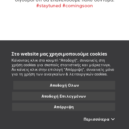
#staytuned #comingsoon
Στο website μας χρησιμοποιούμε cookies
Κάνοντας κλικ στο κουμπί "Αποδοχή", συναινείς στη
χρήση cookies για σκοπούς στατιστικής και μάρκετινγκ.
Αν κάνεις κλικ στην επιλογή "Απόρριψη", συναινείς μόνο
για τη χρήση των αναγκαίων & λειτουργικών cookies.
Αποδοχή Όλων
Αποδοχή Επιλεγμένων
Απόρριψη
Περισσότερα