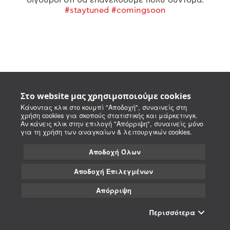
#staytuned #comingsoon
Στο website μας χρησιμοποιούμε cookies
Κάνοντας κλικ στο κουμπί "Αποδοχή", συναινείς στη
χρήση cookies για σκοπούς στατιστικής και μάρκετινγκ.
Αν κάνεις κλικ στην επιλογή "Απόρριψη", συναινείς μόνο
για τη χρήση των αναγκαίων & λειτουργικών cookies.
Αποδοχή Όλων
Αποδοχή Επιλεγμένων
Απόρριψη
Περισσότερα