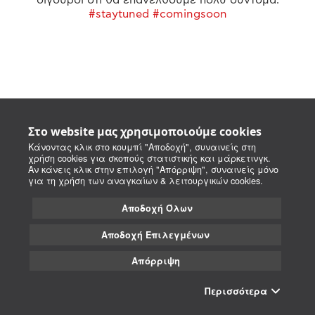
#staytuned #comingsoon
Στο website μας χρησιμοποιούμε cookies
Κάνοντας κλικ στο κουμπί "Αποδοχή", συναινείς στη
χρήση cookies για σκοπούς στατιστικής και μάρκετινγκ.
Αν κάνεις κλικ στην επιλογή "Απόρριψη", συναινείς μόνο
για τη χρήση των αναγκαίων & λειτουργικών cookies.
Αποδοχή Όλων
Αποδοχή Επιλεγμένων
Απόρριψη
Περισσότερα