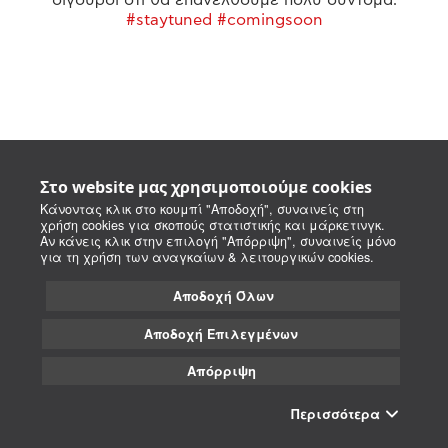
#staytuned #comingsoon
Στο website μας χρησιμοποιούμε cookies
Κάνοντας κλικ στο κουμπί "Αποδοχή", συναινείς στη
χρήση cookies για σκοπούς στατιστικής και μάρκετινγκ.
Αν κάνεις κλικ στην επιλογή "Απόρριψη", συναινείς μόνο
για τη χρήση των αναγκαίων & λειτουργικών cookies.
Αποδοχή Όλων
Αποδοχή Επιλεγμένων
Απόρριψη
Περισσότερα