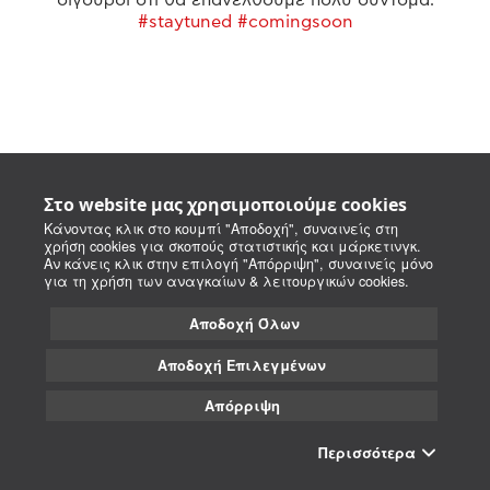
#staytuned #comingsoon
Στο website μας χρησιμοποιούμε cookies
Κάνοντας κλικ στο κουμπί "Αποδοχή", συναινείς στη
χρήση cookies για σκοπούς στατιστικής και μάρκετινγκ.
Αν κάνεις κλικ στην επιλογή "Απόρριψη", συναινείς μόνο
για τη χρήση των αναγκαίων & λειτουργικών cookies.
Αποδοχή Όλων
Αποδοχή Επιλεγμένων
Απόρριψη
Περισσότερα