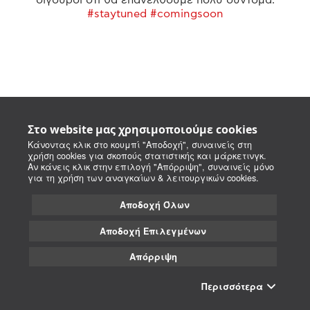
#staytuned #comingsoon
Στο website μας χρησιμοποιούμε cookies
Κάνοντας κλικ στο κουμπί "Αποδοχή", συναινείς στη
χρήση cookies για σκοπούς στατιστικής και μάρκετινγκ.
Αν κάνεις κλικ στην επιλογή "Απόρριψη", συναινείς μόνο
για τη χρήση των αναγκαίων & λειτουργικών cookies.
Αποδοχή Όλων
Αποδοχή Επιλεγμένων
Απόρριψη
Περισσότερα