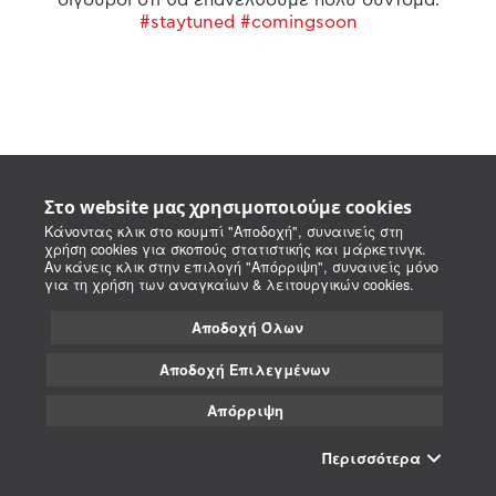
#staytuned #comingsoon
Στο website μας χρησιμοποιούμε cookies
Κάνοντας κλικ στο κουμπί "Αποδοχή", συναινείς στη
χρήση cookies για σκοπούς στατιστικής και μάρκετινγκ.
Αν κάνεις κλικ στην επιλογή "Απόρριψη", συναινείς μόνο
για τη χρήση των αναγκαίων & λειτουργικών cookies.
Αποδοχή Όλων
Αποδοχή Επιλεγμένων
Απόρριψη
Περισσότερα