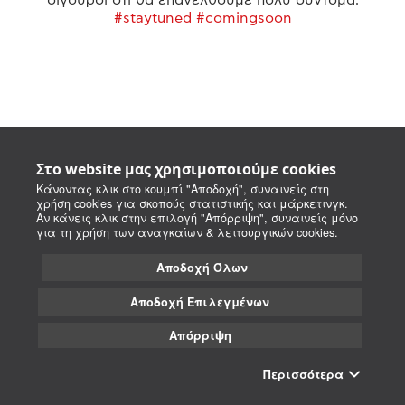
#staytuned #comingsoon
Στο website μας χρησιμοποιούμε cookies
Κάνοντας κλικ στο κουμπί "Αποδοχή", συναινείς στη
χρήση cookies για σκοπούς στατιστικής και μάρκετινγκ.
Αν κάνεις κλικ στην επιλογή "Απόρριψη", συναινείς μόνο
για τη χρήση των αναγκαίων & λειτουργικών cookies.
Αποδοχή Όλων
Αποδοχή Επιλεγμένων
Απόρριψη
Περισσότερα