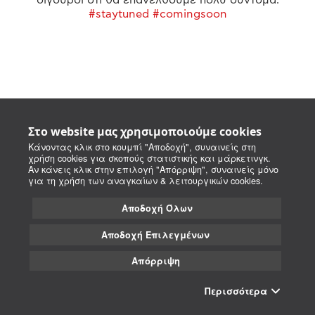
#staytuned #comingsoon
Στο website μας χρησιμοποιούμε cookies
Κάνοντας κλικ στο κουμπί "Αποδοχή", συναινείς στη
χρήση cookies για σκοπούς στατιστικής και μάρκετινγκ.
Αν κάνεις κλικ στην επιλογή "Απόρριψη", συναινείς μόνο
για τη χρήση των αναγκαίων & λειτουργικών cookies.
Αποδοχή Όλων
Αποδοχή Επιλεγμένων
Απόρριψη
Περισσότερα