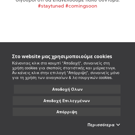
#staytuned #comingsoon
Στο website μας χρησιμοποιούμε cookies
Κάνοντας κλικ στο κουμπί "Αποδοχή", συναινείς στη
χρήση cookies για σκοπούς στατιστικής και μάρκετινγκ.
Αν κάνεις κλικ στην επιλογή "Απόρριψη", συναινείς μόνο
για τη χρήση των αναγκαίων & λειτουργικών cookies.
Αποδοχή Όλων
Αποδοχή Επιλεγμένων
Απόρριψη
Περισσότερα