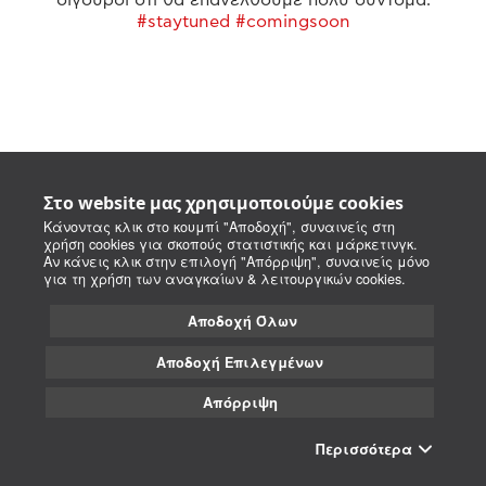
#staytuned #comingsoon
Στο website μας χρησιμοποιούμε cookies
Κάνοντας κλικ στο κουμπί "Αποδοχή", συναινείς στη
χρήση cookies για σκοπούς στατιστικής και μάρκετινγκ.
Αν κάνεις κλικ στην επιλογή "Απόρριψη", συναινείς μόνο
για τη χρήση των αναγκαίων & λειτουργικών cookies.
Αποδοχή Όλων
Αποδοχή Επιλεγμένων
Απόρριψη
Περισσότερα