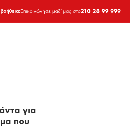
210 28 99 999
 βοήθεια;
Επικοινώνησε μαζί μας στο
πάντα για
ημα που