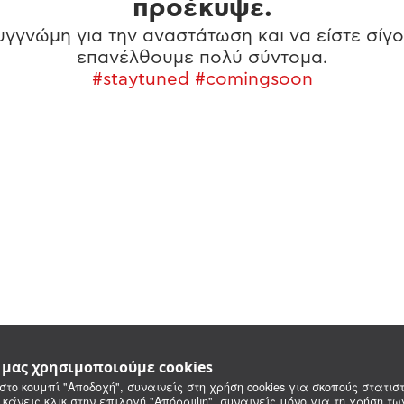
προέκυψε.
γγνώμη για την αναστάτωση και να είστε σίγο
επανέλθουμε πολύ σύντομα.
#staytuned #comingsoon
e μας χρησιμοποιούμε cookies
στο κουμπί "Αποδοχή", συναινείς στη χρήση cookies για σκοπούς στατιστ
 κάνεις κλικ στην επιλογή "Απόρριψη", συναινείς μόνο για τη χρήση τ