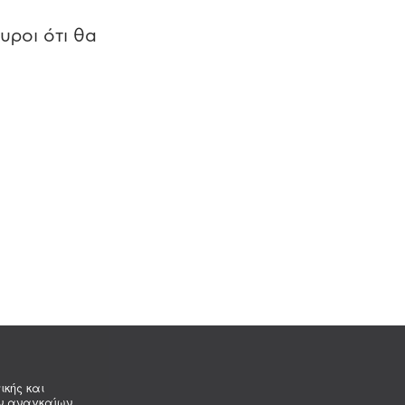
υροι ότι θα
ικής και
ων αναγκαίων