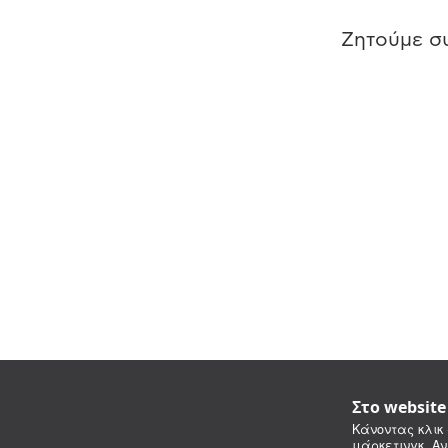
Ζητούμε συ
Στο websit
Κάνοντας κλικ 
μάρκετινγκ. Αν