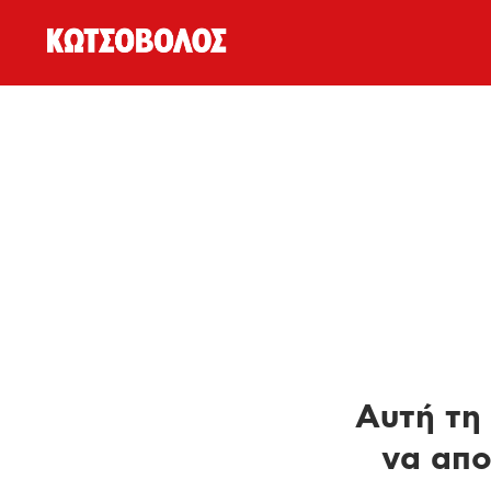
Αυτή τη 
να απο