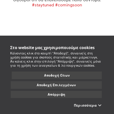
#staytuned #comingsoon
Στο website μας χρησιμοποιούμε cookies
Κάνοντας κλικ στο κουμπί "Αποδοχή", συναινείς στη
χρήση cookies για σκοπούς στατιστικής και μάρκετινγκ.
Αν κάνεις κλικ στην επιλογή "Απόρριψη", συναινείς μόνο
για τη χρήση των αναγκαίων & λειτουργικών cookies.
Αποδοχή Όλων
Αποδοχή Επιλεγμένων
Απόρριψη
Περισσότερα