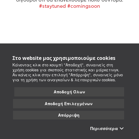
#staytuned #comingsoon
Στο website μας χρησιμοποιούμε cookies
Κάνοντας κλικ στο κουμπί "Αποδοχή", συναινείς στη
χρήση cookies για σκοπούς στατιστικής και μάρκετινγκ.
Αν κάνεις κλικ στην επιλογή "Απόρριψη", συναινείς μόνο
για τη χρήση των αναγκαίων & λειτουργικών cookies.
Αποδοχή Όλων
Αποδοχή Επιλεγμένων
Απόρριψη
Περισσότερα