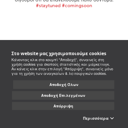
#staytuned #comingsoon
Στο website μας χρησιμοποιούμε cookies
Κάνοντας κλικ στο κουμπί "Αποδοχή", συναινείς στη
χρήση cookies για σκοπούς στατιστικής και μάρκετινγκ.
Αν κάνεις κλικ στην επιλογή "Απόρριψη", συναινείς μόνο
για τη χρήση των αναγκαίων & λειτουργικών cookies.
Αποδοχή Όλων
Αποδοχή Επιλεγμένων
Απόρριψη
Περισσότερα