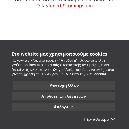
#staytuned #comingsoon
Στο website μας χρησιμοποιούμε cookies
Κάνοντας κλικ στο κουμπί "Αποδοχή", συναινείς στη
χρήση cookies για σκοπούς στατιστικής και μάρκετινγκ.
Αν κάνεις κλικ στην επιλογή "Απόρριψη", συναινείς μόνο
για τη χρήση των αναγκαίων & λειτουργικών cookies.
Αποδοχή Όλων
Αποδοχή Επιλεγμένων
Απόρριψη
Περισσότερα