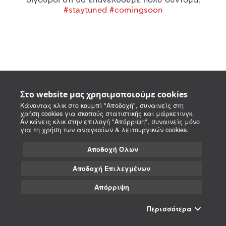
#staytuned #comingsoon
Στο website μας χρησιμοποιούμε cookies
Κάνοντας κλικ στο κουμπί "Αποδοχή", συναινείς στη
χρήση cookies για σκοπούς στατιστικής και μάρκετινγκ.
Αν κάνεις κλικ στην επιλογή "Απόρριψη", συναινείς μόνο
για τη χρήση των αναγκαίων & λειτουργικών cookies.
Αποδοχή Όλων
Αποδοχή Επιλεγμένων
Απόρριψη
Περισσότερα