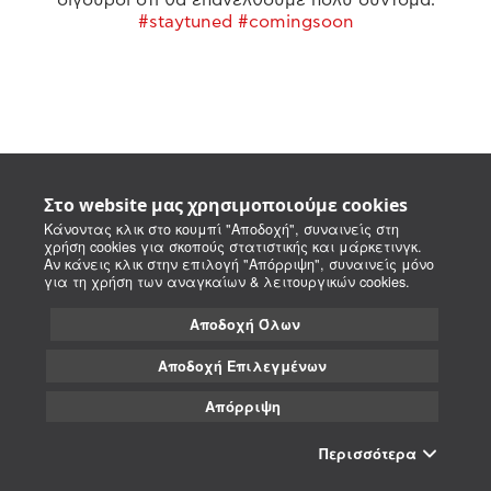
#staytuned #comingsoon
Στο website μας χρησιμοποιούμε cookies
Κάνοντας κλικ στο κουμπί "Αποδοχή", συναινείς στη
χρήση cookies για σκοπούς στατιστικής και μάρκετινγκ.
Αν κάνεις κλικ στην επιλογή "Απόρριψη", συναινείς μόνο
για τη χρήση των αναγκαίων & λειτουργικών cookies.
Αποδοχή Όλων
Αποδοχή Επιλεγμένων
Απόρριψη
Περισσότερα