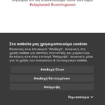
#staytuned #comingsoon
Στο website μας χρησιμοποιούμε cookies
Κάνοντας κλικ στο κουμπί "Αποδοχή", συναινείς στη
χρήση cookies για σκοπούς στατιστικής και μάρκετινγκ.
Αν κάνεις κλικ στην επιλογή "Απόρριψη", συναινείς μόνο
για τη χρήση των αναγκαίων & λειτουργικών cookies.
Αποδοχή Όλων
Αποδοχή Επιλεγμένων
Απόρριψη
Περισσότερα