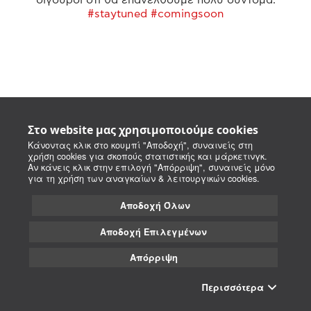
#staytuned #comingsoon
Στο website μας χρησιμοποιούμε cookies
Κάνοντας κλικ στο κουμπί "Αποδοχή", συναινείς στη
χρήση cookies για σκοπούς στατιστικής και μάρκετινγκ.
Αν κάνεις κλικ στην επιλογή "Απόρριψη", συναινείς μόνο
για τη χρήση των αναγκαίων & λειτουργικών cookies.
Αποδοχή Όλων
Αποδοχή Επιλεγμένων
Απόρριψη
Περισσότερα