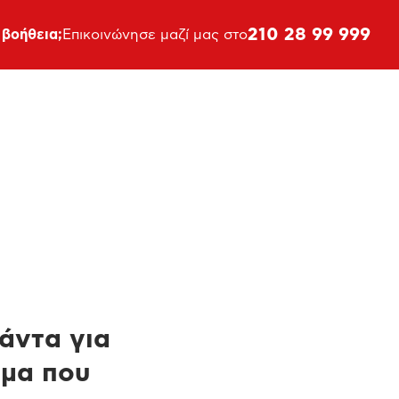
210 28 99 999
 βοήθεια;
Επικοινώνησε μαζί μας στο
πάντα για
ημα που