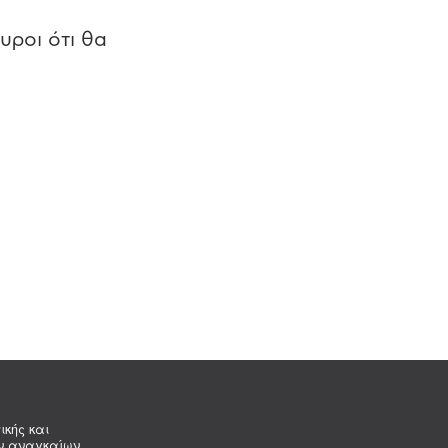
υροι ότι θα
ικής και
ων αναγκαίων