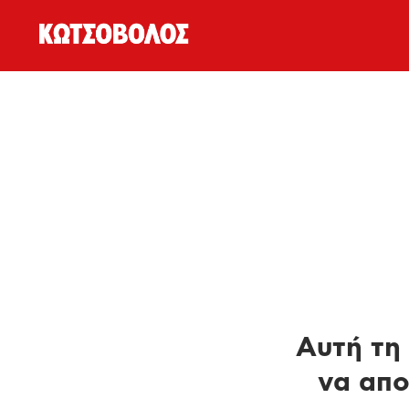
Αυτή τη 
να απο