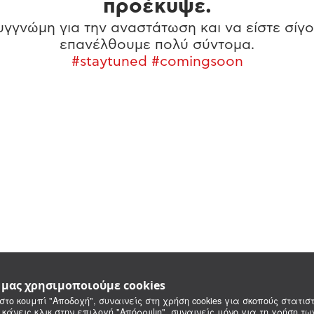
προέκυψε.
γγνώμη για την αναστάτωση και να είστε σίγο
επανέλθουμε πολύ σύντομα.
#staytuned #comingsoon
e μας χρησιμοποιούμε cookies
στο κουμπί "Αποδοχή", συναινείς στη χρήση cookies για σκοπούς στατιστ
 κάνεις κλικ στην επιλογή "Απόρριψη", συναινείς μόνο για τη χρήση τ