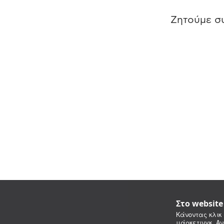
Ζητούμε συ
Στο websit
Κάνοντας κλικ 
μάρκετινγκ. Αν