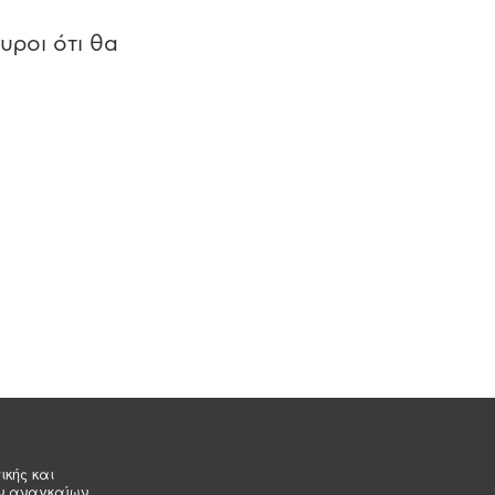
υροι ότι θα
ικής και
ων αναγκαίων