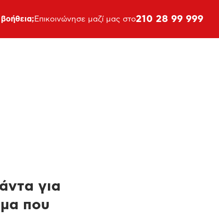
210 28 99 999
 βοήθεια;
Επικοινώνησε μαζί μας στο
πάντα για
ημα που