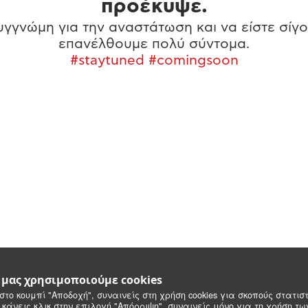
προέκυψε.
γγνώμη για την αναστάτωση και να είστε σίγο
επανέλθουμε πολύ σύντομα.
#staytuned #comingsoon
e μας χρησιμοποιούμε cookies
στο κουμπί "Αποδοχή", συναινείς στη χρήση cookies για σκοπούς στατιστ
 κάνεις κλικ στην επιλογή "Απόρριψη", συναινείς μόνο για τη χρήση τ