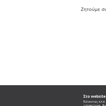
Ζητούμε συ
Στο websit
Κάνοντας κλικ 
μάρκετινγκ. Αν