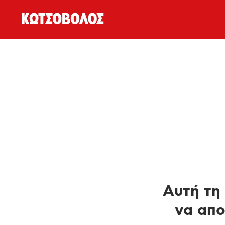
Αυτή τη 
να απο