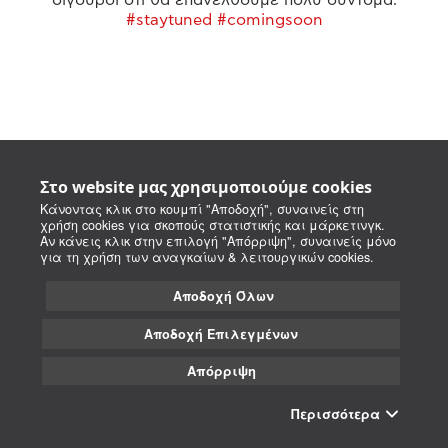
#staytuned #comingsoon
Στο website μας χρησιμοποιούμε cookies
Κάνοντας κλικ στο κουμπί "Αποδοχή", συναινείς στη
χρήση cookies για σκοπούς στατιστικής και μάρκετινγκ.
Αν κάνεις κλικ στην επιλογή "Απόρριψη", συναινείς μόνο
για τη χρήση των αναγκαίων & λειτουργικών cookies.
Αποδοχή Όλων
Αποδοχή Επιλεγμένων
Απόρριψη
Περισσότερα