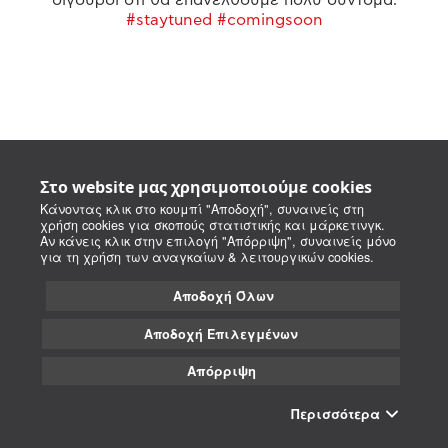
#staytuned #comingsoon
Στο website μας χρησιμοποιούμε cookies
Κάνοντας κλικ στο κουμπί "Αποδοχή", συναινείς στη
χρήση cookies για σκοπούς στατιστικής και μάρκετινγκ.
Αν κάνεις κλικ στην επιλογή "Απόρριψη", συναινείς μόνο
για τη χρήση των αναγκαίων & λειτουργικών cookies.
Αποδοχή Όλων
Αποδοχή Επιλεγμένων
Απόρριψη
Περισσότερα