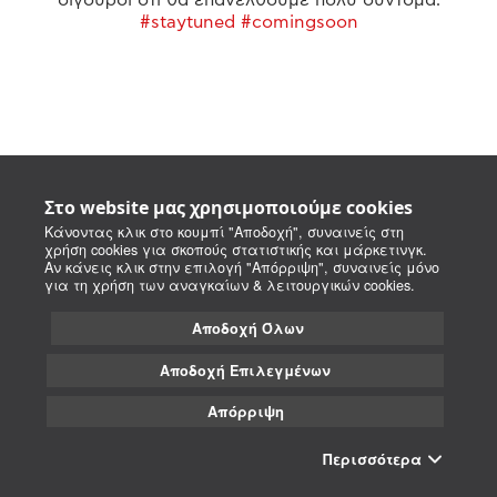
#staytuned #comingsoon
Στο website μας χρησιμοποιούμε cookies
Κάνοντας κλικ στο κουμπί "Αποδοχή", συναινείς στη
χρήση cookies για σκοπούς στατιστικής και μάρκετινγκ.
Αν κάνεις κλικ στην επιλογή "Απόρριψη", συναινείς μόνο
για τη χρήση των αναγκαίων & λειτουργικών cookies.
Αποδοχή Όλων
Αποδοχή Επιλεγμένων
Απόρριψη
Περισσότερα