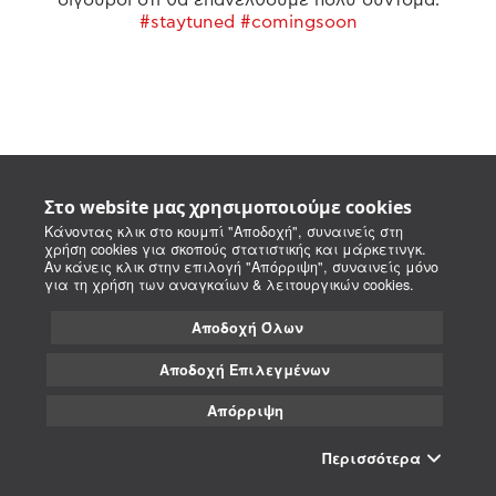
#staytuned #comingsoon
Στο website μας χρησιμοποιούμε cookies
Κάνοντας κλικ στο κουμπί "Αποδοχή", συναινείς στη
χρήση cookies για σκοπούς στατιστικής και μάρκετινγκ.
Αν κάνεις κλικ στην επιλογή "Απόρριψη", συναινείς μόνο
για τη χρήση των αναγκαίων & λειτουργικών cookies.
Αποδοχή Όλων
Αποδοχή Επιλεγμένων
Απόρριψη
Περισσότερα