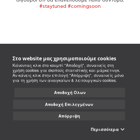
#staytuned #comingsoon
Στο website μας χρησιμοποιούμε cookies
Κάνοντας κλικ στο κουμπί "Αποδοχή", συναινείς στη
χρήση cookies για σκοπούς στατιστικής και μάρκετινγκ.
Αν κάνεις κλικ στην επιλογή "Απόρριψη", συναινείς μόνο
για τη χρήση των αναγκαίων & λειτουργικών cookies.
Αποδοχή Όλων
Αποδοχή Επιλεγμένων
Απόρριψη
Περισσότερα