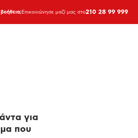
210 28 99 999
 βοήθεια;
Επικοινώνησε μαζί μας στο
πάντα για
ημα που