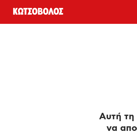
Αυτή τη 
να απο