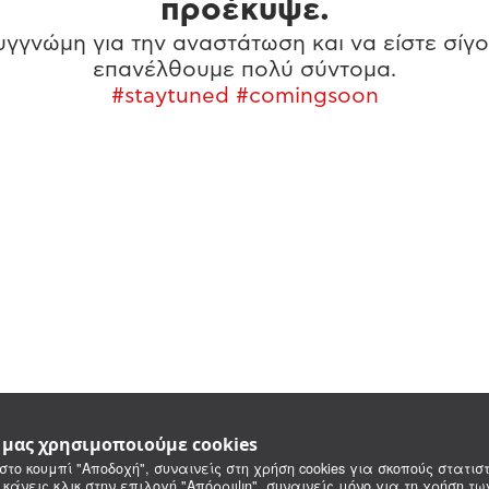
προέκυψε.
γγνώμη για την αναστάτωση και να είστε σίγο
επανέλθουμε πολύ σύντομα.
#staytuned #comingsoon
e μας χρησιμοποιούμε cookies
στο κουμπί "Αποδοχή", συναινείς στη χρήση cookies για σκοπούς στατιστ
 κάνεις κλικ στην επιλογή "Απόρριψη", συναινείς μόνο για τη χρήση τ