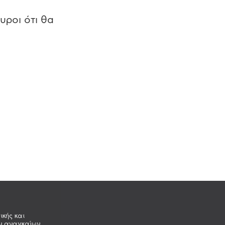
υροι ότι θα
ικής και
ων αναγκαίων