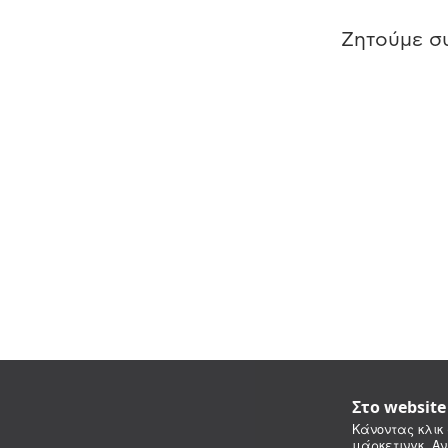
Ζητούμε συ
Στο websit
Κάνοντας κλικ 
μάρκετινγκ. Αν