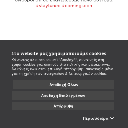
#staytuned #comingsoon
Στο website μας χρησιμοποιούμε cookies
Κάνοντας κλικ στο κουμπί "Αποδοχή", συναινείς στη
χρήση cookies για σκοπούς στατιστικής και μάρκετινγκ.
Αν κάνεις κλικ στην επιλογή "Απόρριψη", συναινείς μόνο
για τη χρήση των αναγκαίων & λειτουργικών cookies.
Αποδοχή Όλων
Αποδοχή Επιλεγμένων
Απόρριψη
Περισσότερα