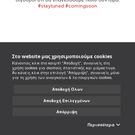
#staytuned #comingsoon
Στο website μας χρησιμοποιούμε cookies
Κάνοντας κλικ στο κουμπί "Αποδοχή", συναινείς στη
χρήση cookies για σκοπούς στατιστικής και μάρκετινγκ.
Αν κάνεις κλικ στην επιλογή "Απόρριψη", συναινείς μόνο
για τη χρήση των αναγκαίων & λειτουργικών cookies.
Αποδοχή Όλων
Αποδοχή Επιλεγμένων
Απόρριψη
Περισσότερα