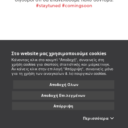
#staytuned #comingsoon
Στο website μας χρησιμοποιούμε cookies
Κάνοντας κλικ στο κουμπί "Αποδοχή", συναινείς στη
χρήση cookies για σκοπούς στατιστικής και μάρκετινγκ.
Αν κάνεις κλικ στην επιλογή "Απόρριψη", συναινείς μόνο
για τη χρήση των αναγκαίων & λειτουργικών cookies.
Αποδοχή Όλων
Αποδοχή Επιλεγμένων
Απόρριψη
Περισσότερα