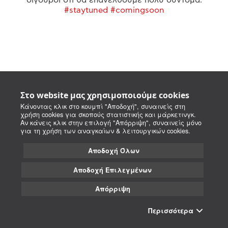
#staytuned #comingsoon
Στο website μας χρησιμοποιούμε cookies
Κάνοντας κλικ στο κουμπί "Αποδοχή", συναινείς στη
χρήση cookies για σκοπούς στατιστικής και μάρκετινγκ.
Αν κάνεις κλικ στην επιλογή "Απόρριψη", συναινείς μόνο
για τη χρήση των αναγκαίων & λειτουργικών cookies.
Αποδοχή Όλων
Αποδοχή Επιλεγμένων
Απόρριψη
Περισσότερα