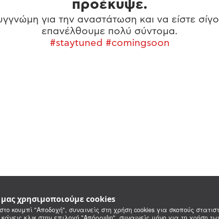
προέκυψε.
γγνώμη για την αναστάτωση και να είστε σίγο
επανέλθουμε πολύ σύντομα.
#staytuned #comingsoon
e μας χρησιμοποιούμε cookies
στο κουμπί "Αποδοχή", συναινείς στη χρήση cookies για σκοπούς στατιστ
 κάνεις κλικ στην επιλογή "Απόρριψη", συναινείς μόνο για τη χρήση τ