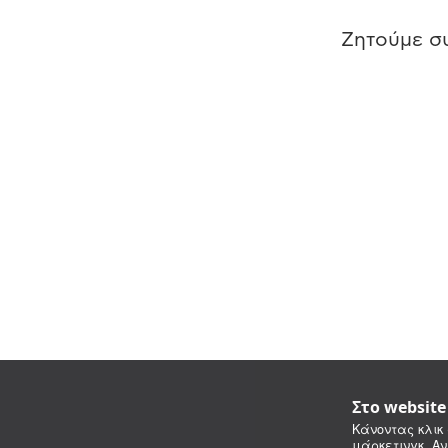
Ζητούμε συ
Στο websit
Κάνοντας κλικ 
μάρκετινγκ. Αν