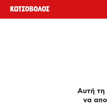
Αυτή τη 
να απο