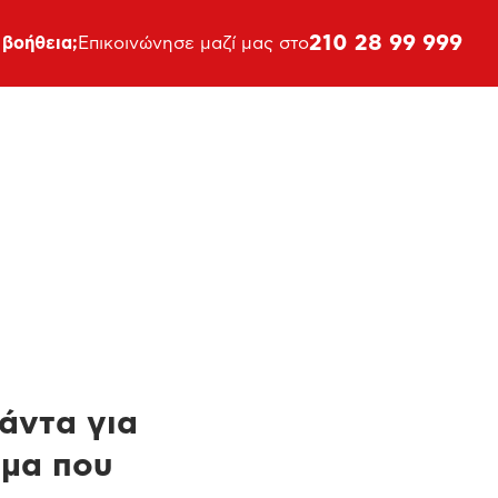
210 28 99 999
 βοήθεια;
Επικοινώνησε μαζί μας στο
πάντα για
ημα που