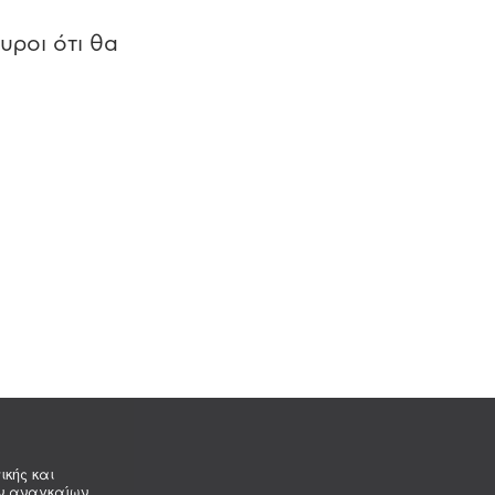
υροι ότι θα
ικής και
ων αναγκαίων