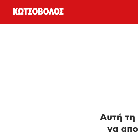
Αυτή τη 
να απο