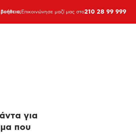
210 28 99 999
 βοήθεια;
Επικοινώνησε μαζί μας στο
πάντα για
ημα που