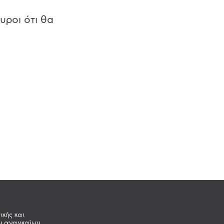
υροι ότι θα
ικής και
ων αναγκαίων