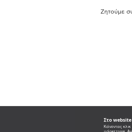
Ζητούμε συ
Στο websit
Κάνοντας κλικ 
μάρκετινγκ. Αν