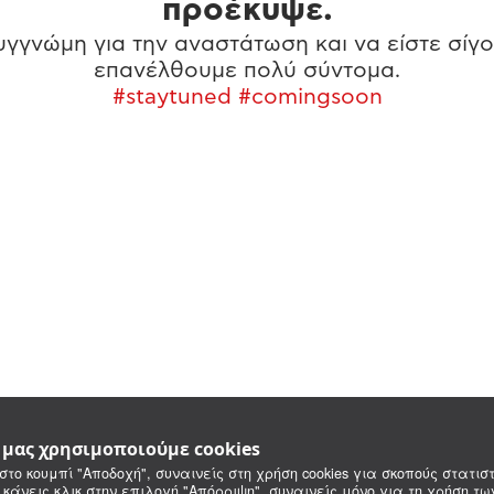
προέκυψε.
γγνώμη για την αναστάτωση και να είστε σίγο
επανέλθουμε πολύ σύντομα.
#staytuned #comingsoon
e μας χρησιμοποιούμε cookies
στο κουμπί "Αποδοχή", συναινείς στη χρήση cookies για σκοπούς στατιστ
 κάνεις κλικ στην επιλογή "Απόρριψη", συναινείς μόνο για τη χρήση τ