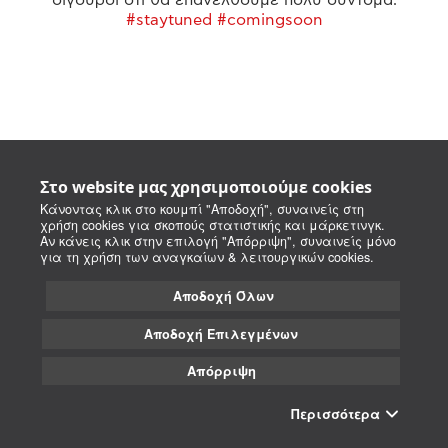
#staytuned #comingsoon
Στο website μας χρησιμοποιούμε cookies
Κάνοντας κλικ στο κουμπί "Αποδοχή", συναινείς στη
χρήση cookies για σκοπούς στατιστικής και μάρκετινγκ.
Αν κάνεις κλικ στην επιλογή "Απόρριψη", συναινείς μόνο
για τη χρήση των αναγκαίων & λειτουργικών cookies.
Αποδοχή Όλων
Αποδοχή Επιλεγμένων
Απόρριψη
Περισσότερα